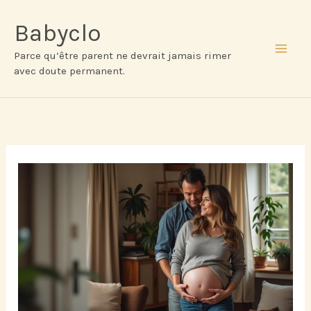
Aller
au
Babyclo
contenu
Parce qu’être parent ne devrait jamais rimer
MAI
avec doute permanent.
ME